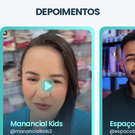
DEPOIMENTOS
Manancial Kids
Espaço 
@manancialkids3
@espacobe