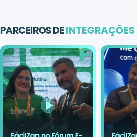
PARCEIROS DE
INTEGRAÇÕES
FácilZap no Fórum E-
FácilZa