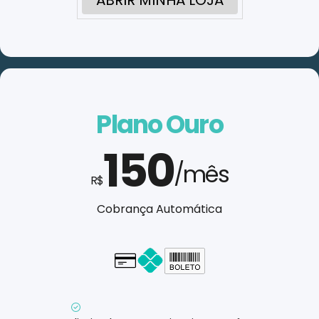
ABRIR MINHA LOJA
Plano Ouro
150
/mês
R$
Cobrança Automática
Cartão - em até 1x