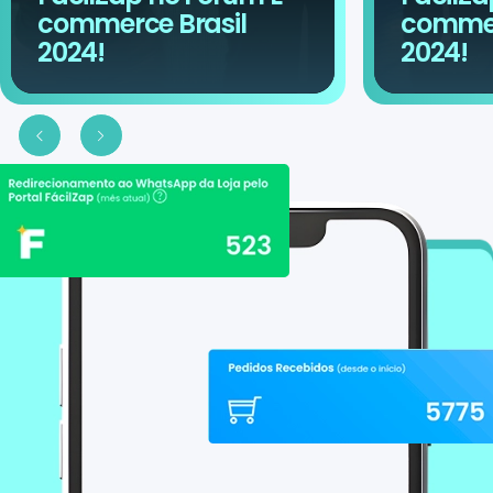
commerce Brasil
commer
2024!
2024!
Slide anterior
Proximo slide