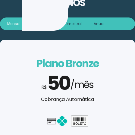
PLANOS
Mensal
Trimestral
Semestral
Anual
Plano Bronze
50
/mês
R$
Cobrança Automática
Cartão - em até 1x