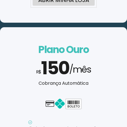
ABRIR MINHA LOJA
Plano Ouro
150
/mês
R$
Cobrança Automática
Cartão - em até 1x