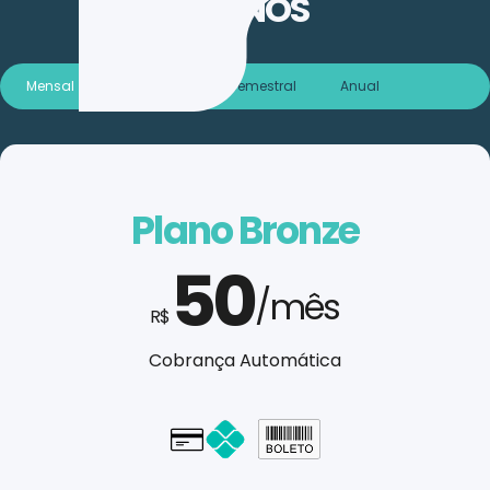
PLANOS
Mensal
Trimestral
Semestral
Anual
Plano Bronze
50
/mês
R$
Cobrança Automática
Cartão - em até 1x