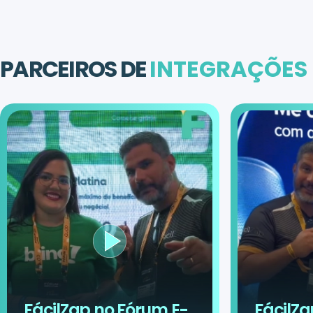
PARCEIROS DE
INTEGRAÇÕES
FácilZap no Fórum E-
FácilZa