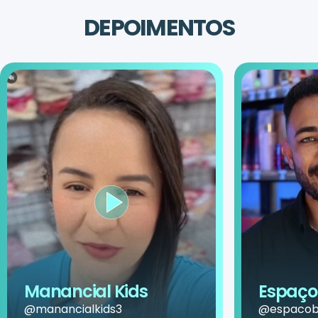
DEPOIMENTOS
Manancial Kids
Espaço 
@manancialkids3
@espacobe