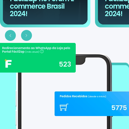
commerce Brasil
commer
2024!
2024!
Slide anterior
Proximo slide